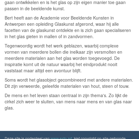
gaan ontwikkelen en is het glas op zijn eigen manier toe gaan
passen in de beeldende kunst.
Bert heeft aan de Academie voor Beeldende Kunsten in
Antwerpen een opleiding Glaskunst afgerond, waar hij alle
facetten van de glaskunst ontdekte en is zich gaan specialiseren
in het glas gieten in mallen of in zandvormen.
Tegenwoordig wordt het werk geblazen, waarbij complexe
vormen van meerdere bollen die inelkaar zijn versmolten en
meerdere materialen aan het glas worden toegevoegd. De
inspiratie komt uit de natuur waarbij het eindprodukt nooit
vaststaat maar altijd een avontuur blijft.
Soms wordt het glasobject gecombineerd met andere materialen.
Dit zijn verweerde, geleefde materialen van hout, steen of touw.
De mens en het leven staan centraal in zijn thema's. Zo lijkt de
cirkel zich weer te sluiten, van mens naar mens en van glas naar
glas.
Deze site is onderdeel van
www.exto.art
. Het copyright op alle getoonde