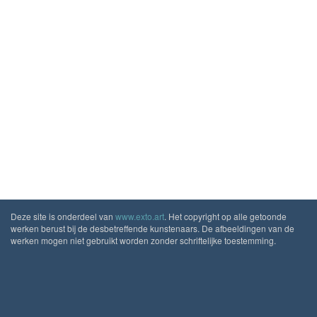
Deze site is onderdeel van
www.exto.art
. Het copyright op alle getoonde
werken berust bij de desbetreffende kunstenaars. De afbeeldingen van de
werken mogen niet gebruikt worden zonder schriftelijke toestemming.